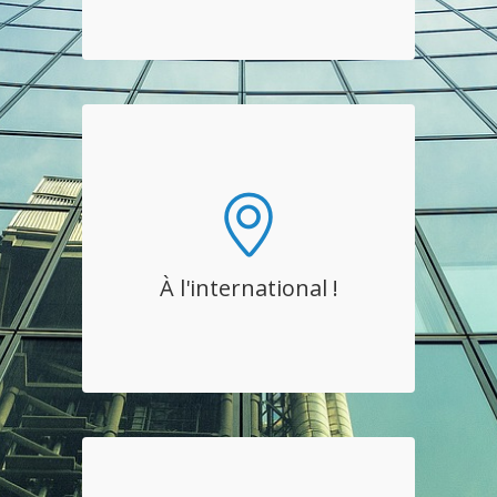
À l'international !
France, en Maroc, en Roumanie, en
Côte d’Ivoire, au Sénégal, au Togo, au
Gabon, en Arabie Saoudite et en
À l'international !
Tunisie. Nous vous accompagnons où
vous êtes !